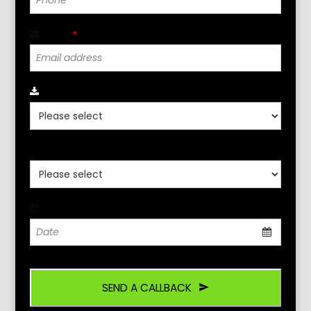
Email
*
Click Para Seleccionar Localidad
*
Click Aqui Seleccione Idioma
*
Date
*
SEND A CALLBACK