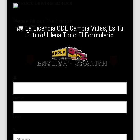
Please Fill out The Camps
🚛 La Licencia CDL Cambia Vidas, Es Tu
Futuro! Llena Todo El Formulario
Name
*
Name
Last
Phone
*